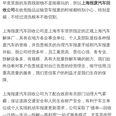
毕竟里面的东西残留物不是闹着玩的，所以
上海报废汽车回
收公司
在收危险品运输货车报废的时候都特别小心，特别是
罐，不经过清洗根本不敢切割。
上海报废汽车回收公司是上海市车管所指定的正规上海汽车
解体厂，具有在地方各企事业单位、个人及部队退役各种报
废汽车的资格，并负责相关的办理汽车报废手续和汽车报废
补贴。我公司经营多年，员工素质高、责任心强、务专业、
拆解设备多、有规模、具有大批量拆解车辆的能力。我们始
终信奉对客户负责就是对自己负责的经营理念，恪守信用,注
重高质量的服务，我们坚信客户的利益才是我们生存的保
障。
上海报废汽车回收公司为了配合政府有关部门治理大气雾
霾，保证道路交通安全和人民生命财产安全，有利于车主单
位或个人实现机动车报废更新需求，公司采取了“接单—回收
—注销—送达—拆解—再利用”一站式服务模式，尤其是按照